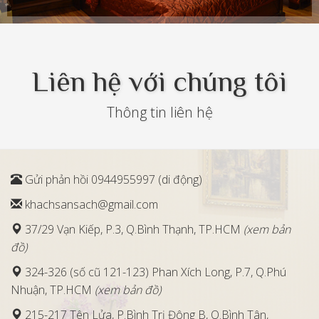
+
Liên hệ với chúng tôi
Thông tin liên hệ
Gửi phản hồi 0944955997 (di động)
khachsansach@gmail.com
37/29 Vạn Kiếp, P.3, Q.Bình Thạnh, TP.HCM
(xem bản
đồ)
324-326 (số cũ 121-123) Phan Xích Long, P.7, Q.Phú
Nhuận, TP.HCM
(xem bản đồ)
215-217 Tên Lửa, P.Bình Trị Đông B, Q.Bình Tân,